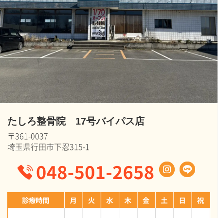
たしろ整骨院 17号バイパス店
〒361-0037
埼玉県行田市下忍315-1