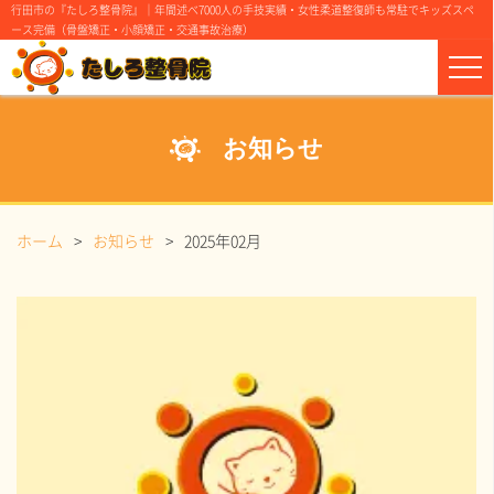
行田市の『たしろ整骨院』｜年間述べ7000人の手技実績・女性柔道整復師も常駐でキッズスペ
ース完備（骨盤矯正・小顔矯正・交通事故治療）
お知らせ
ホーム
お知らせ
2025年02月