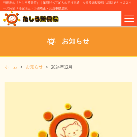
行田市の『たしろ整骨院』｜年間述べ7000人の手技実績・女性柔道整復師も常駐でキッズスペ
ース完備（骨盤矯正・小顔矯正・交通事故治療）
お知らせ
ホーム
お知らせ
2024年12月