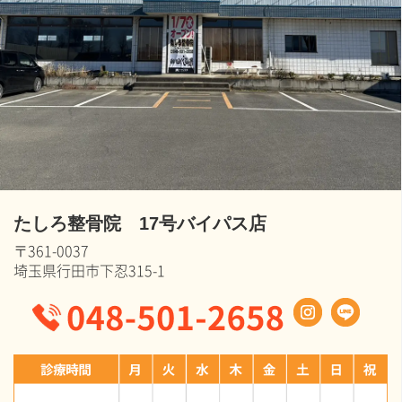
たしろ整骨院 17号バイパス店
〒361-0037
埼玉県行田市下忍315-1