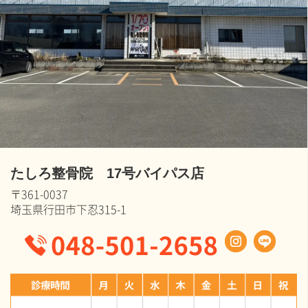
たしろ整骨院 17号バイパス店
〒361-0037
埼玉県行田市下忍315-1