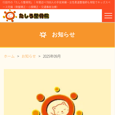
行田市の『たしろ整骨院』｜年間述べ7000人の手技実績・女性柔道整復師も常駐でキッズスペ
ース完備（骨盤矯正・小顔矯正・交通事故治療）
お知らせ
ホーム
お知らせ
2025年09月