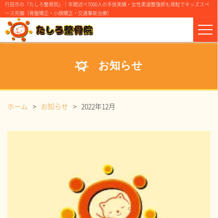
行田市の『たしろ整骨院』｜年間述べ7000人の手技実績・女性柔道整復師も常駐でキッズスペ
ース完備（骨盤矯正・小顔矯正・交通事故治療）
お知らせ
ホーム
お知らせ
2022年12月