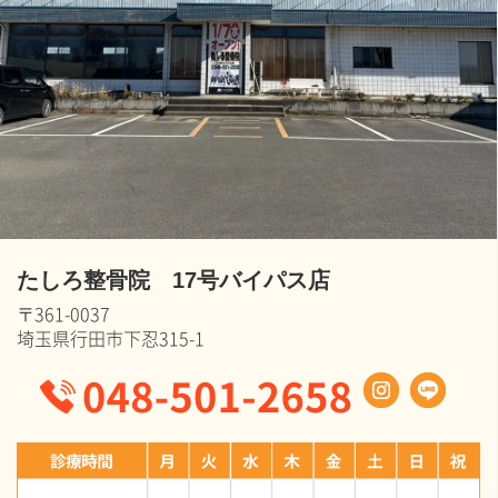
たしろ整骨院 17号バイパス店
〒361-0037
埼玉県行田市下忍315-1