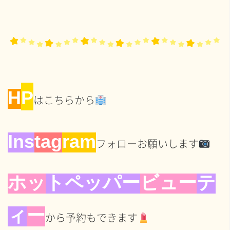
H
P
はこちらから
In
s
tag
ram
フォローお願いします
ホッ
トペッパー
ビュー
テ
ィ
ー
から予約もできます