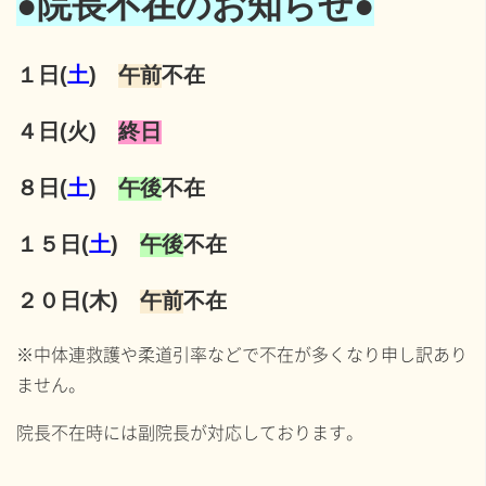
●院長不在のお知らせ●
１日(
土
)
午前
不在
４日(火)
終日
８日(
土
)
午後
不在
１５日(
土
)
午後
不在
２０日(木)
午前
不在
※中体連救護や柔道引率などで不在が多くなり申し訳あり
ません。
院長不在時には副院長が対応しております。