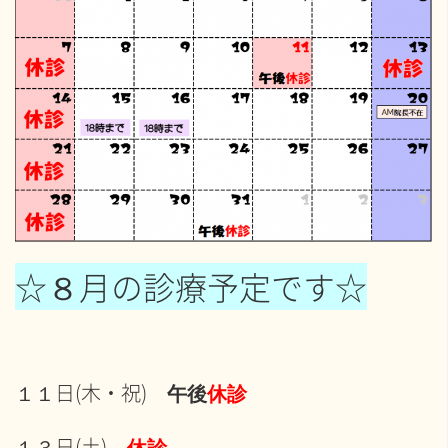
☆
８月の診療予定です
☆
１１日(木・祝)
午後
休診
１３日(土)